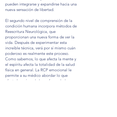
pueden integrarse y expandirse hacia una
nueva sensación de libertad.
El segundo nivel de comprensión de la
condición humana incorpora métodos de
Reescritura Neurológica, que
proporcionan una nueva forma de ver la
vida. Después de experimentar esta
increíble técnica, verá por sí mismo cuán
poderoso es realmente este proceso.
Como sabemos, lo que afecta la mente y
el espíritu afecta la totalidad de la salud
física en general. La RCP emocional le
permite a su médico abordar lo que
afecta las raíces de las enfermedades y
proporciona la pieza faltante del
rompecabezas del componente
emocional del paradigma total de salud y
bienestar.
La RCP emocional es un proceso de re-