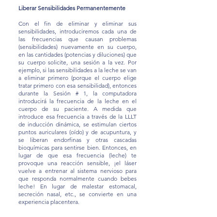
Liberar Sensibilidades Permanentemente
Con el fin de eliminar y eliminar sus
sensibilidades, introduciremos cada una de
las frecuencias que causan problemas
(sensibilidades) nuevamente en su cuerpo,
en las cantidades (potencias y diluciones) que
su cuerpo solicite, una sesión a la vez. Por
ejemplo, si las sensibilidades a la leche se van
a eliminar primero (porque el cuerpo elige
tratar primero con esa sensibilidad), entonces
durante la Sesión # 1, la computadora
introducirá la frecuencia de la leche en el
cuerpo de su paciente. A medida que
introduce esa frecuencia a través de la LLLT
de inducción dinámica, se estimulan ciertos
puntos auriculares (oído) y de acupuntura, y
se liberan endorfinas y otras cascadas
bioquímicas para sentirse bien. Entonces, en
lugar de que esa frecuencia (leche) te
provoque una reacción sensible, ¡el láser
vuelve a entrenar al sistema nervioso para
que responda normalmente cuando bebes
leche! En lugar de malestar estomacal,
secreción nasal, etc., se convierte en una
experiencia placentera.