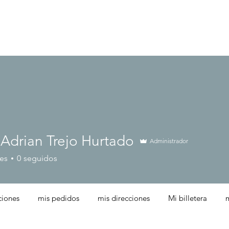
es Somos?
Servicios
Blog
Contacto
 Adrian Trejo Hurtado
Administrador
es
0
seguidos
ciones
mis pedidos
mis direcciones
Mi billetera
m