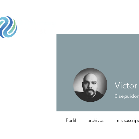
Home
¿Quien
Victor
0
seguidor
Perfil
archivos
mis suscrip